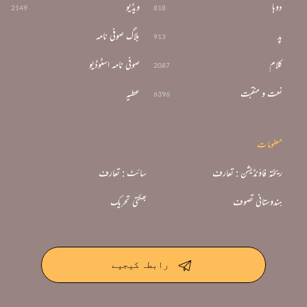
دوہا
ویڈیو
2149
818
پد
بلاگ صوفی نامہ
913
کلام
صوفی نامہ اسٹوڈیو
2087
نعت و منقبت
عطیہ
6396
معلومات
ریختہ فاؤنڈیشن : تعارف
سائٹ : تعارف
ہندوستانی تصوف
بھکتی تحریک
رابطہ کیجیے