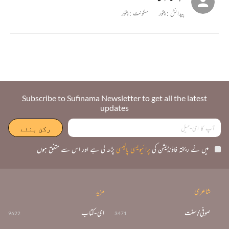
پیدائش :
چتور
سکونت :
چتور
Subscribe to Sufinama Newsletter to get all the latest
updates
میں نے ریختہ فاؤنڈیشن کی
پرائیویسی پالیسی
پڑھ لی ہے اور اس سے متفق ہوں
شاعری
مزید
صوفی/سنت
ای-کتاب
9622
3471