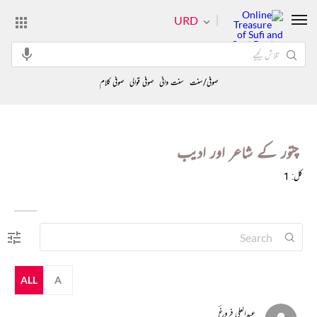
URD
صوفی/سنت
سنت وانی
صوفی قوالی
صوفی کلام
چتور کے شاعر اور ادیب
کل: 1
ALL
A
عبدالعلی فروغؔ