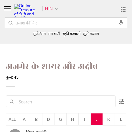
HIN
सूफ़ी/संत
संत वाणी
सूफ़ी क़व्वाली
सूफ़ी कलाम
अजमेर के शायर और अदीब
कुल: 45
ALL
A
B
D
G
H
I
J
K
L