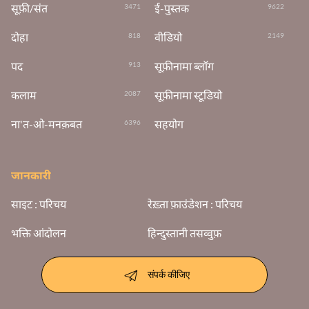
सूफ़ी/संत
ई-पुस्तक
3471
9622
दोहा
वीडियो
818
2149
पद
सूफ़ीनामा ब्लॉग
913
कलाम
सूफ़ीनामा स्टूडियो
2087
ना'त-ओ-मनक़बत
सहयोग
6396
जानकारी
साइट : परिचय
रेख़्ता फ़ाउंडेशन : परिचय
भक्ति आंदोलन
हिन्दुस्तानी तसव्वुफ़
संपर्क कीजिए