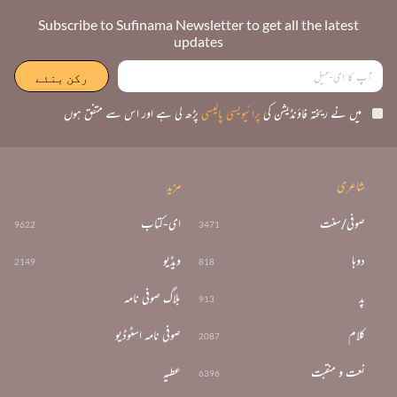
Subscribe to Sufinama Newsletter to get all the latest
updates
میں نے ریختہ فاؤنڈیشن کی
پرائیویسی پالیسی
پڑھ لی ہے اور اس سے متفق ہوں
شاعری
مزید
صوفی/سنت
ای-کتاب
9622
3471
دوہا
ویڈیو
2149
818
پد
بلاگ صوفی نامہ
913
کلام
صوفی نامہ اسٹوڈیو
2087
نعت و منقبت
عطیہ
6396