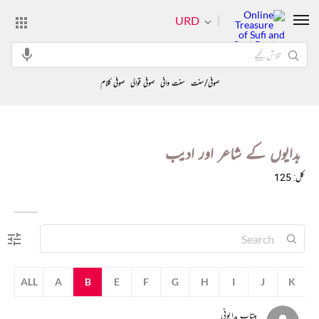
URD
صوفی/سنت
سنت وانی
صوفی قوالی
صوفی کلام
بدایوں کے شاعر اور ادیب
کل: 125
ALL
A
B
E
F
G
H
I
J
K
بیتاب بدایونی