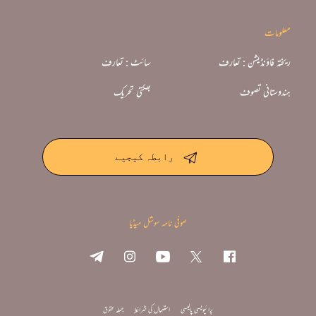
معلومات
ریختہ فاؤنڈیشن : تعارف
سائٹ : تعارف
ہندوستانی تصوف
بھکتی تحریک
رابطہ کیجیے
صوفی نامہ سوشل میڈیا
پرائیویسی پالیسی
استعمال کی شرائط
جملہ حقوق