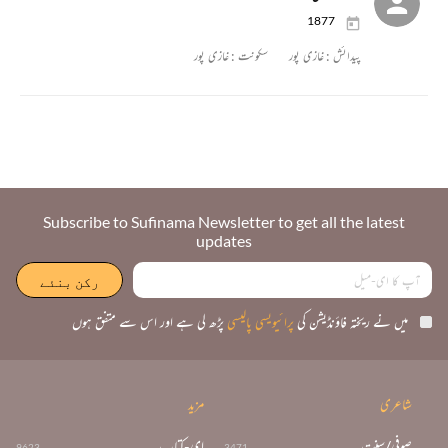
1877
پیدائش :
غازی پور
سکونت :
غازی پور
Subscribe to Sufinama Newsletter to get all the latest
updates
میں نے ریختہ فاؤنڈیشن کی
پرائیویسی پالیسی
پڑھ لی ہے اور اس سے متفق ہوں
شاعری
مزید
صوفی/سنت
ای-کتاب
9623
3471