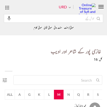
URD
صوفی/سنت
سنت وانی
صوفی قوالی
صوفی کلام
غازی پور کے شاعر اور ادیب
کل: 16
ALL
A
G
K
L
M
N
Q
R
S
محمد داؤد کمالؔ