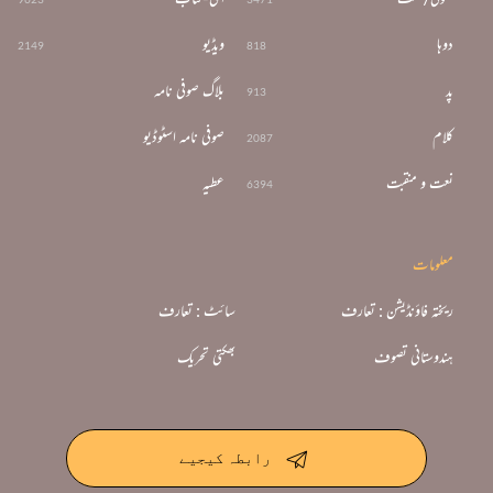
دوہا
ویڈیو
2149
818
پد
بلاگ صوفی نامہ
913
کلام
صوفی نامہ اسٹوڈیو
2087
نعت و منقبت
عطیہ
6394
معلومات
ریختہ فاؤنڈیشن : تعارف
سائٹ : تعارف
ہندوستانی تصوف
بھکتی تحریک
رابطہ کیجیے