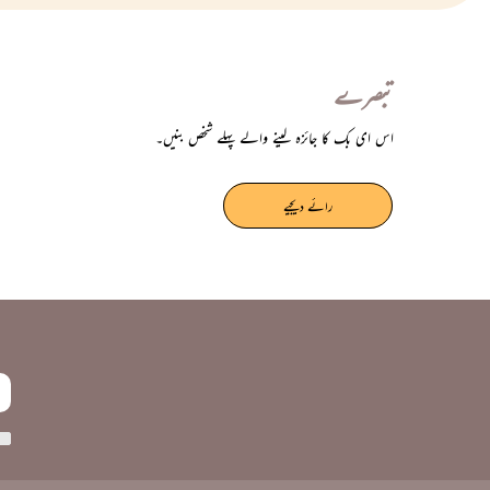
تبصرے
اس ای بک کا جائزہ لینے والے پہلے شخص بنیں۔
رائے دیجیے