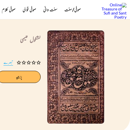
صوفی/سنت
سنت وانی
صوفی قوالی
صوفی کلام
کشکول کلیمی
تبصرے
پڑھیے