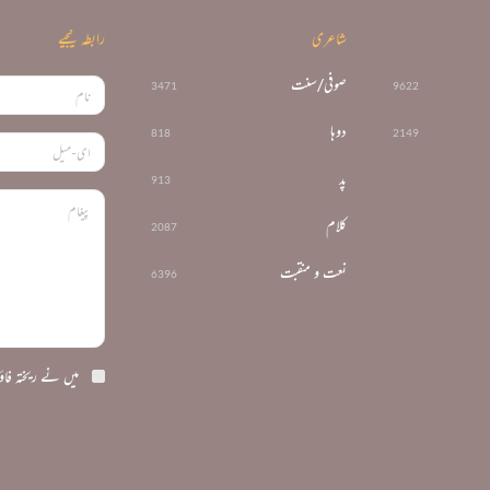
شاعری
رابطہ کیجیے
صوفی/سنت
3471
9622
دوہا
818
2149
پد
913
کلام
2087
نعت و منقبت
6396
میں نے ریختہ فاؤ