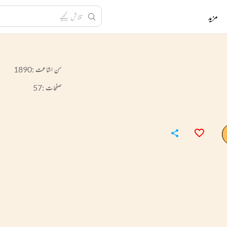
مزید
سن اشاعت :
1890
صفحات :
57