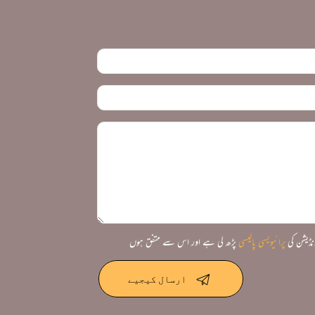
نڈیشن کی
پرائیویسی پالیسی
پڑھ لی ہے اور اس سے متفق ہوں
ارسال کیجیے