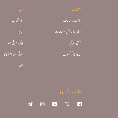
معلومات
مزید
سائٹ : تعارف
ای-کتاب
ریختہ فاؤنڈیشن : تعارف
ویڈیو
بھکتی تحریک
بلاگ صوفی نامہ
ہندوستانی تصوف
صوفی نامہ اسٹوڈیو
عطیہ
صوفی نامہ سوشل میڈیا