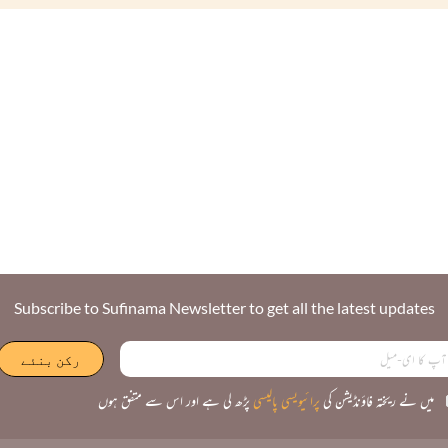
Subscribe to Sufinama Newsletter to get all the latest updates
میں نے ریختہ فاؤنڈیشن کی
پرائیویسی پالیسی
پڑھ لی ہے اور اس سے متفق ہوں