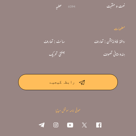
نعت و منقبت
عطیہ
6394
معلومات
ریختہ فاؤنڈیشن : تعارف
سائٹ : تعارف
ہندوستانی تصوف
بھکتی تحریک
رابطہ کیجیے
صوفی نامہ سوشل میڈیا