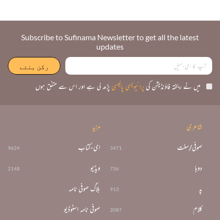
Subscribe to Sufinama Newsletter to get all the latest
updates
میں نے ریختہ فاؤنڈیشن کی
پرائیویسی پالیسی
پڑھ لی ہے اور اس سے متفق ہوں
شاعری
مزید
صوفی/سنت
ای-کتاب
9624
3471
دوہا
ویڈیو
2148
736
پد
بلاگ صوفی نامہ
913
کلام
صوفی نامہ اسٹوڈیو
2087