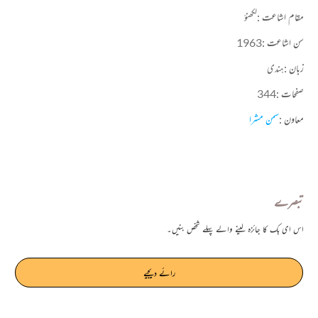
مقام اشاعت :
لکھنؤ
سن اشاعت :
1963
زبان :
ہندی
صفحات :
344
معاون :
سمن مشرا
تبصرے
اس ای بک کا جائزہ لینے والے پہلے شخص بنیں۔
رائے دیجیے