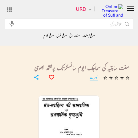
URD
صوفی/سنت
سنت وانی
صوفی قوالی
صوفی کلام
سنت ساہتیہ کی سماجک ایوم سانسکرتک پرشثھ بھومی
تبصرے