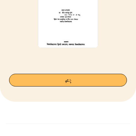
پڑھیے