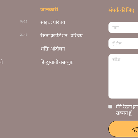
जानकारी
संपर्क कीजिए
साइट : परिचय
9622
रेख़्ता फ़ाउंडेशन : परिचय
2149
भक्ति आंदोलन
यो
हिन्दुस्तानी तसव्वुफ़
मैंने रेख़्ता 
सहमत हूँ