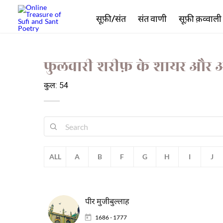
सूफ़ी/संत
संत वाणी
सूफ़ी क़व्वाली
फुलवारी शरीफ़ के शायर और 
कुल: 54
ALL
A
B
F
G
H
I
J
पीर मुजीबुल्लाह
1686 - 1777