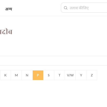
अन्य
अदीब
K
M
N
P
S
T
V/W
Y
Z