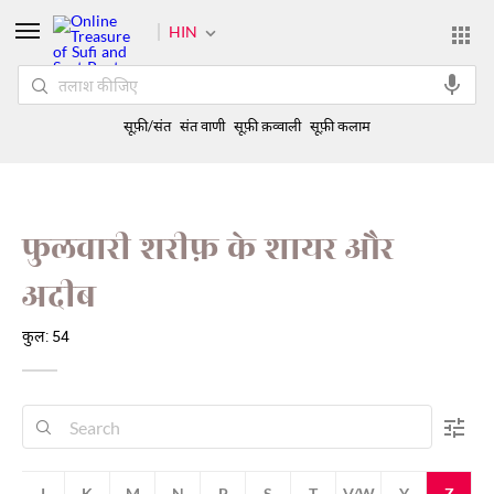
HIN
सूफ़ी/संत
संत वाणी
सूफ़ी क़व्वाली
सूफ़ी कलाम
फुलवारी शरीफ़ के शायर और
अदीब
कुल: 54
J
K
M
N
P
S
T
V/W
Y
Z