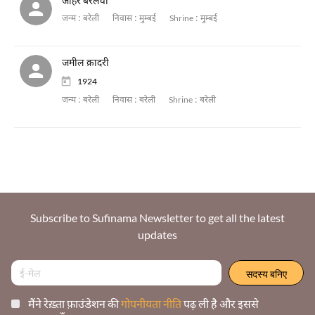
जौहर बरेलवी
जन्म :
बरेली
निवास :
मुम्बई
Shrine :
मुम्बई
जमील क़ादरी
1924
जन्म :
बरेली
निवास :
बरेली
Shrine :
बरेली
Subscribe to Sufinama Newsletter to get all the latest
updates
मैंने रेख़्ता फ़ाउंडेशन की
गोपनीयता नीति
पढ़ ली है और इससे