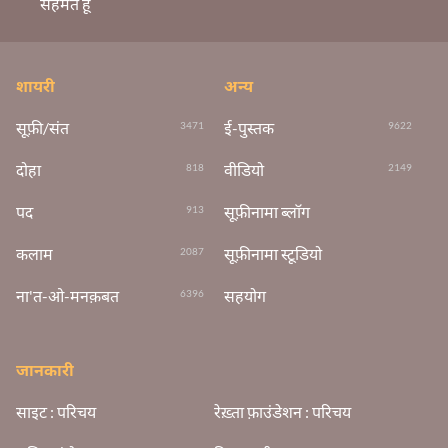
सहमत हूँ
शायरी
अन्य
सूफ़ी/संत
ई-पुस्तक
3471
9622
दोहा
वीडियो
818
2149
पद
सूफ़ीनामा ब्लॉग
913
कलाम
सूफ़ीनामा स्टूडियो
2087
ना'त-ओ-मनक़बत
सहयोग
6396
जानकारी
साइट : परिचय
रेख़्ता फ़ाउंडेशन : परिचय