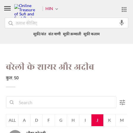
HIN
सूफ़ी/संत
संत वाणी
सूफ़ी क़व्वाली
सूफ़ी कलाम
बरेली के शायर और अदीब
कुल: 50
ALL
A
D
F
G
H
I
J
K
M