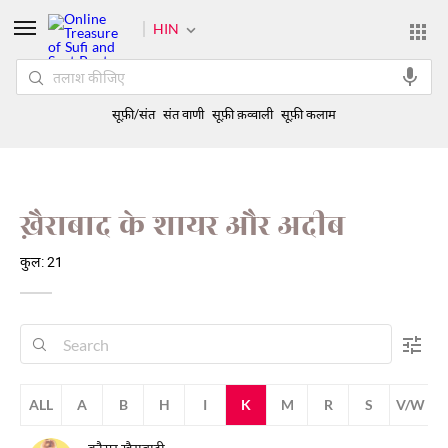
HIN
सूफ़ी/संत
संत वाणी
सूफ़ी क़व्वाली
सूफ़ी कलाम
ख़ैराबाद के शायर और अदीब
कुल: 21
ALL
A
B
H
I
K
M
R
S
V/W