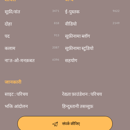
सूफ़ी/संत
ई-पुस्तक
3471
9622
दोहा
वीडियो
818
2149
पद
सूफ़ीनामा ब्लॉग
913
कलाम
सूफ़ीनामा स्टूडियो
2087
ना'त-ओ-मनक़बत
सहयोग
6396
जानकारी
साइट : परिचय
रेख़्ता फ़ाउंडेशन : परिचय
भक्ति आंदोलन
हिन्दुस्तानी तसव्वुफ़
संपर्क कीजिए