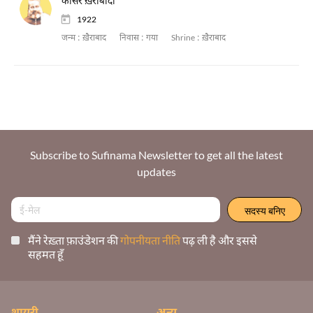
कौसर ख़ैराबादी
1922
जन्म :
ख़ैराबाद
निवास :
गया
Shrine :
ख़ैराबाद
Subscribe to Sufinama Newsletter to get all the latest
updates
मैंने रेख़्ता फ़ाउंडेशन की
गोपनीयता नीति
पढ़ ली है और इससे
सहमत हूँ
शायरी
अन्य