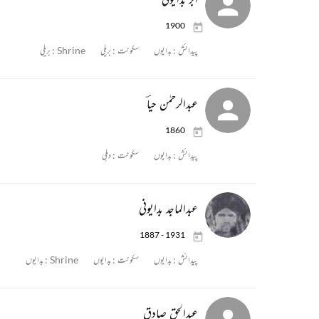
1900
پیدائش :
بدایوں
سکونت :
بریلی
Shrine :
بریلی
عبدالرحمٰن حیاؔ
1860
پیدائش :
بدایوں
سکونت :
دہلی
عبدالماجد بدایونی
1887 - 1931
پیدائش :
بدایوں
سکونت :
بدایوں
Shrine :
بدایوں
عبدالحق صادق