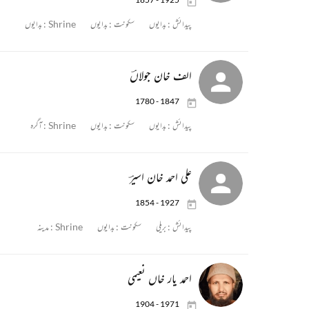
پیدائش :
بدایوں
سکونت :
بدایوں
Shrine :
بدایوں
الف خان جولاںؔ
1780 - 1847
پیدائش :
بدایوں
سکونت :
بدایوں
Shrine :
آگرہ
علی احمد خان اسیرؔ
1854 - 1927
پیدائش :
بریلی
سکونت :
بدایوں
Shrine :
مدینہ
احمد یار خاں نعیمی
1904 - 1971