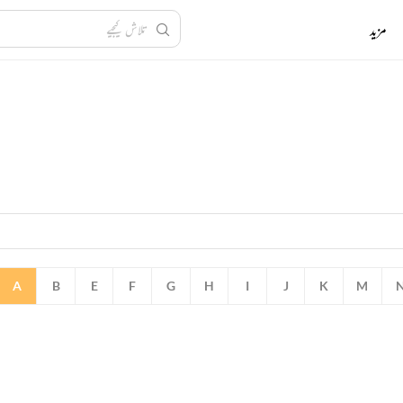
مزید
A
B
E
F
G
H
I
J
K
M