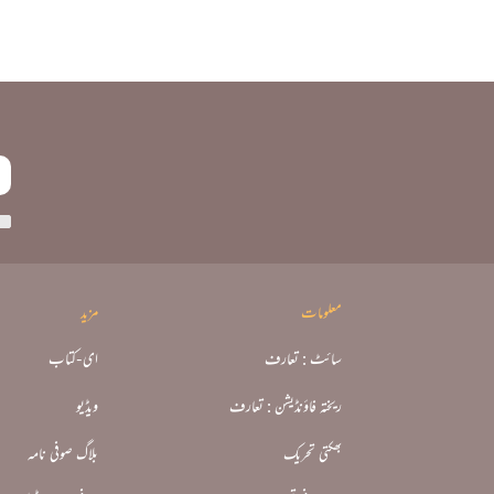
معلومات
مزید
سائٹ : تعارف
ای-کتاب
ریختہ فاؤنڈیشن : تعارف
ویڈیو
بھکتی تحریک
بلاگ صوفی نامہ