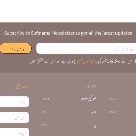
Subscribe to Sufinama Newsletter to get all the latest updates
میں نے ریختہ فاؤنڈیشن کی
پرائیویسی پالیسی
پڑھ لی ہے اور اس سے متفق ہوں
شاعری
رابطہ کیجیے
صوفی/سنت
3471
9623
دوہا
818
2149
پد
913