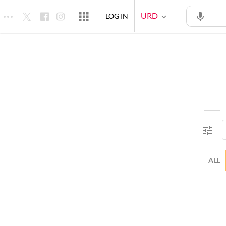
URD
LOG IN
ALL