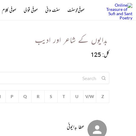
صوفی/سنت
سنت وانی
صوفی قوالی
صوفی کلام
بدایوں کے شاعر اور ادیب
کل: 125
N
P
Q
R
S
T
U
V/W
Z
عطا بدایونی