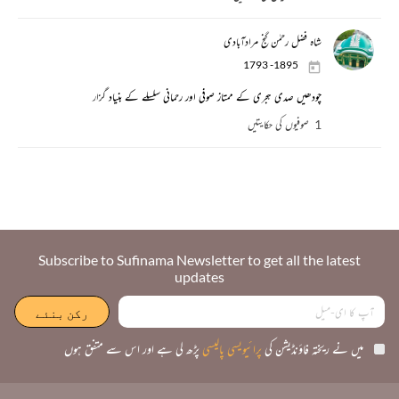
شاہ فضل رحمٰن گنج مرادآبادی
1793 -1895
چودھیں صدی ہجری کے ممتاز صوفی اور رحمانی سلسلے کے بنیاد گزار
1 صوفیوں کی حکایتیں
Subscribe to Sufinama Newsletter to get all the latest
updates
میں نے ریختہ فاؤنڈیشن کی
پرائیویسی پالیسی
پڑھ لی ہے اور اس سے متفق ہوں