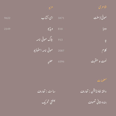
شاعری
مزید
صوفی/سنت
ای-کتاب
9622
3471
دوہا
ویڈیو
2149
818
پد
بلاگ صوفی نامہ
913
کلام
صوفی نامہ اسٹوڈیو
2087
نعت و منقبت
عطیہ
6396
معلومات
ریختہ فاؤنڈیشن : تعارف
سائٹ : تعارف
ہندوستانی تصوف
بھکتی تحریک