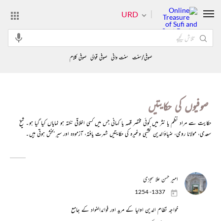
URD
صوفی/سنت
سنت وانی
صوفی قوالی
صوفی کلام
صوفیوں کی حکایتیں
حکایت سے مراد نظم یا نثر میں کوئی مختصر قصہ یا کہانی جس میں کسی اخلاقی نکتہ ہو نمایاں کیا گیا ہو۔ شیخ
سعدی، مولانا رومی، ضیاؤالدین نخشبی وغیرہ کی حکایتیں شہرت یافتہ، آزمودہ اور سیر بخش ہوتی ہیں۔
امیر حسن علا سجزی
1254 -1337
خواجہ نظام الدین اولیا کے مرید اور فوائدالفواد کے جامع