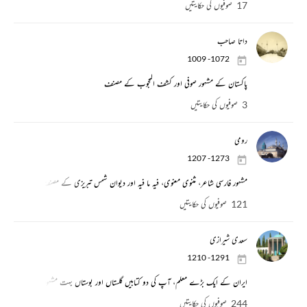
17 صوفیوں کی حکایتیں
داتا صاحب
1009 -1072
پاکستان کے مشہور صوفی اور کشف المحجوب کے مصنف
3 صوفیوں کی حکایتیں
رومی
1207 -1273
مشہور فارسی شاعر، مثنوی معنوی، فیہ ما فیہ اور دیوان شمس تبریزی کے مصنف، آپ دنیا بھر
121 صوفیوں کی حکایتیں
سعدی شیرازی
1210 -1291
ایران کے ایک بڑے معلم، آپ كى دو كتابيں گلستاں اور بوستاں بہت مشہور ہيں، پہلى كتا
244 صوفیوں کی حکایتیں