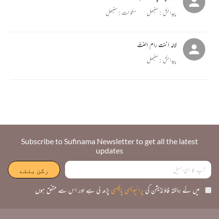
پیدائش :
سنبھل
سکونت :
سنبھل
لالہ اننت رام الفتؔ
پیدائش :
سنبھل
Subscribe to Sufinama Newsletter to get all the latest
updates
میں نے ریختہ فاؤنڈیشن کی
پرائیویسی پالیسی
پڑھ لی ہے اور اس سے متفق ہوں