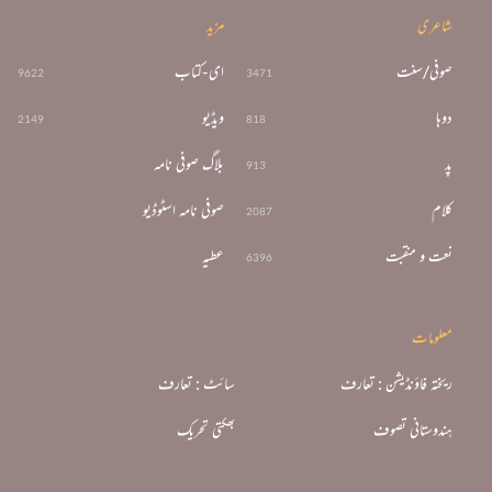
شاعری
مزید
صوفی/سنت
ای-کتاب
9622
3471
دوہا
ویڈیو
2149
818
پد
بلاگ صوفی نامہ
913
کلام
صوفی نامہ اسٹوڈیو
2087
نعت و منقبت
عطیہ
6396
معلومات
ریختہ فاؤنڈیشن : تعارف
سائٹ : تعارف
ہندوستانی تصوف
بھکتی تحریک