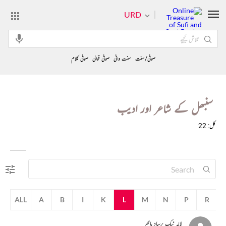
URD
صوفی/سنت
سنت وانی
صوفی قوالی
صوفی کلام
سنبھل کے شاعر اور ادیب
کل: 22
ALL
A
B
I
K
L
M
N
P
R
لالہ ٹیک پرساد ماتھر