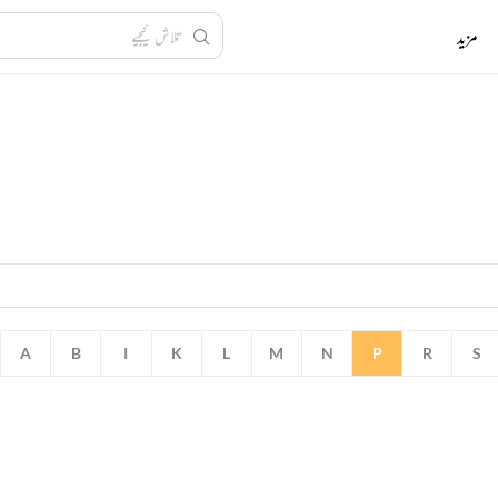
مزید
A
B
I
K
L
M
N
P
R
S