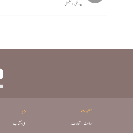
پیدائش :
سنبھل
معلومات
مزید
سائٹ : تعارف
ای-کتاب