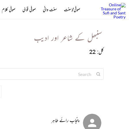
صوفی/سنت
سنت وانی
صوفی قوالی
صوفی کلام
سنبھل کے شاعر اور ادیب
کل: 22
پنجاب رائے طاہر