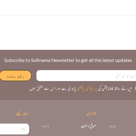
Subscribe to Sufinama Newsletter to get all the latest updates
میں نے ریختہ فاؤنڈیشن کی
پرائیویسی پالیسی
پڑھ لی ہے اور اس سے متفق ہوں
شاعری
رابطہ کیجیے
صوفی/سنت
3471
9622