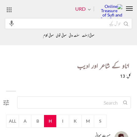
URD
صوفی/سنت
سنت وانی
صوفی قوالی
صوفی کلام
اناو کے شاعر اور ادیب
کل: 13
ALL
A
B
H
I
K
M
S
حسرت موہانی