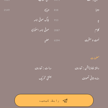
دوہا
ویڈیو
2149
818
پد
بلاگ صوفی نامہ
913
کلام
صوفی نامہ اسٹوڈیو
2087
نعت و منقبت
عطیہ
6394
معلومات
ریختہ فاؤنڈیشن : تعارف
سائٹ : تعارف
ہندوستانی تصوف
بھکتی تحریک
رابطہ کیجیے