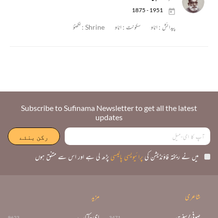
1875 - 1951
پیدائش :
اناو
سکونت :
اناو
Shrine :
لکھنؤ
Subscribe to Sufinama Newsletter to get all the latest
updates
میں نے ریختہ فاؤنڈیشن کی
پرائیویسی پالیسی
پڑھ لی ہے اور اس سے متفق ہوں
شاعری
مزید
صوفی/سنت
ای-کتاب
9623
3471