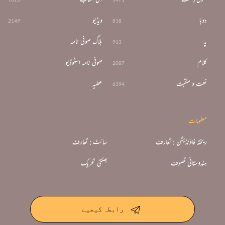
دوہا
ویڈیو
2149
818
پد
بلاگ صوفی نامہ
913
کلام
صوفی نامہ اسٹوڈیو
2087
نعت و منقبت
عطیہ
6394
معلومات
ریختہ فاؤنڈیشن : تعارف
سائٹ : تعارف
ہندوستانی تصوف
بھکتی تحریک
رابطہ کیجیے