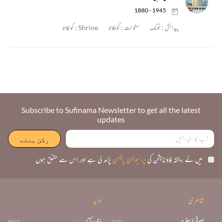
1880 - 1945
پیدائش :
ٹونک
سکونت :
کولکاتا
Shrine :
کولکاتا
Subscribe to Sufinama Newsletter to get all the latest
updates
میں نے ریختہ فاؤنڈیشن کی
پرائیویسی پالیسی
پڑھ لی ہے اور اس سے متفق ہوں
شاعری
مزید
صوفی/سنت
ای-کتاب
9623
3471