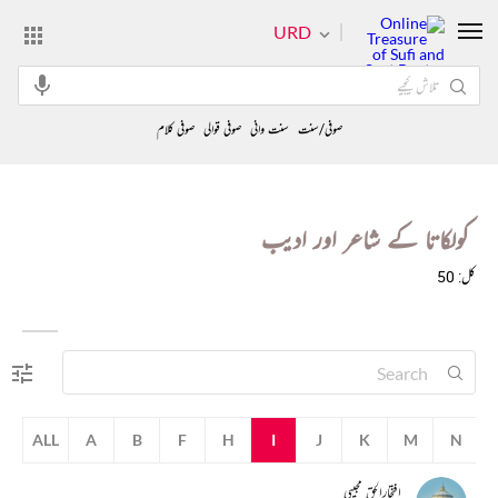
URD
صوفی/سنت
سنت وانی
صوفی قوالی
صوفی کلام
کولکاتا کے شاعر اور ادیب
کل: 50
ALL
A
B
F
H
I
J
K
M
N
افتخارالحق مجیبی