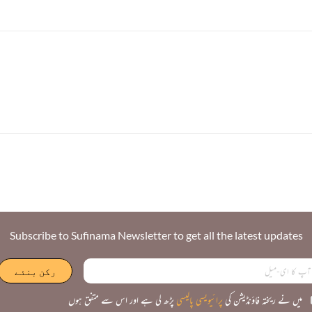
Subscribe to Sufinama Newsletter to get all the latest updates
میں نے ریختہ فاؤنڈیشن کی
پرائیویسی پالیسی
پڑھ لی ہے اور اس سے متفق ہوں