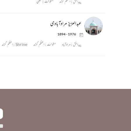
پیدائش :
اعظم گڑھ
سکونت :
ممبئی
عبدالعزیز مرادآبادی
1894 - 1976
پیدائش :
مرادآباد
سکونت :
اعظم گڑھ
Shrine :
اعظم گڑھ