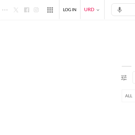
URD
LOG IN
ALL