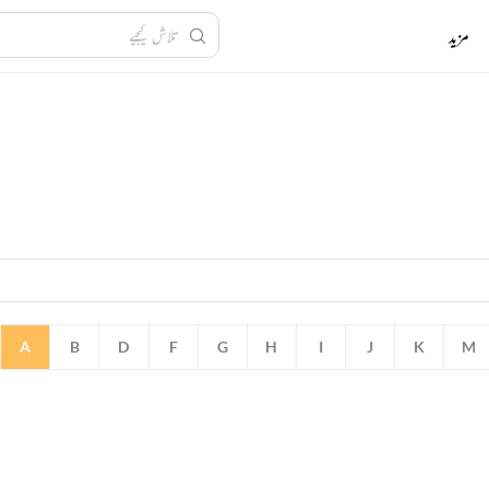
مزید
A
B
D
F
G
H
I
J
K
M