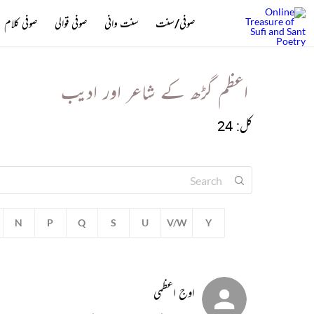
صوفی/سنت
سنت وانی
صوفی قوالی
صوفی کلام
اعظم گڑھ کے شاعر اور ادیب
کل: 24
N
P
Q
S
U
V/W
Y
اوج اعظمی