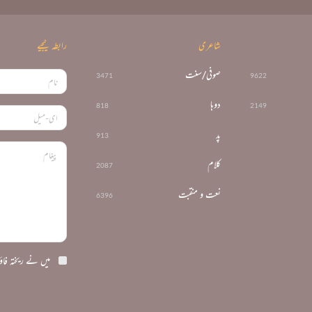
شاعری
رابطہ کیجیے
صوفی/سنت
3471
9622
دوہا
818
2149
پد
913
کلام
2087
نعت و منقبت
6396
میں نے ریختہ فاؤ