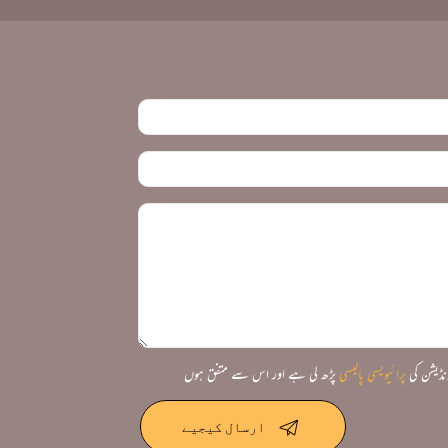
نڈیشن کی
پرائیویسی پالیسی
پڑھ لی ہے اور اس سے متفق ہوں
ارسال کیجیے