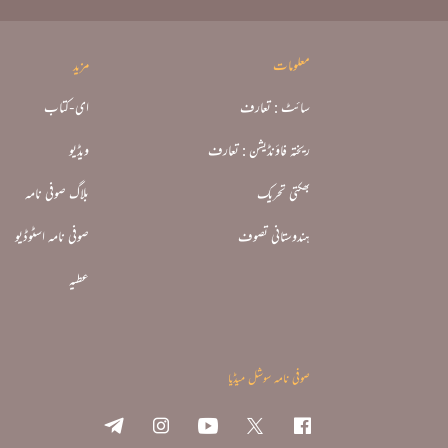
معلومات
مزید
سائٹ : تعارف
ای-کتاب
ریختہ فاؤنڈیشن : تعارف
ویڈیو
بھکتی تحریک
بلاگ صوفی نامہ
ہندوستانی تصوف
صوفی نامہ اسٹوڈیو
عطیہ
صوفی نامہ سوشل میڈیا