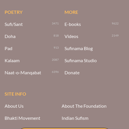
POETRY
MORE
Sufi/Sant
E-books
3471
9622
Doha
Videos
818
2149
Pad
Sufinama Blog
913
Kalaam
Sufinama Studio
2087
Naat-o-Manqabat
Donate
6396
SITE INFO
About Us
About The Foundation
Bhakti Movement
Indian Sufism