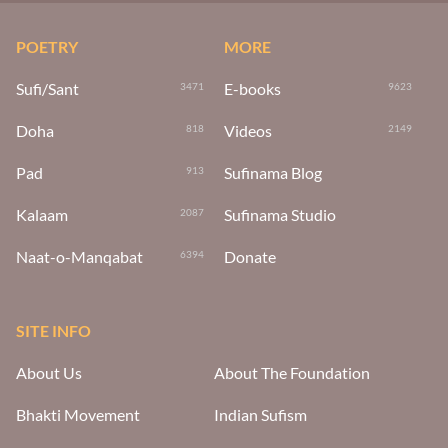
POETRY
MORE
Sufi/Sant
E-books
3471
9623
Doha
Videos
818
2149
Pad
Sufinama Blog
913
Kalaam
Sufinama Studio
2087
Naat-o-Manqabat
Donate
6394
SITE INFO
About Us
About The Foundation
Bhakti Movement
Indian Sufism