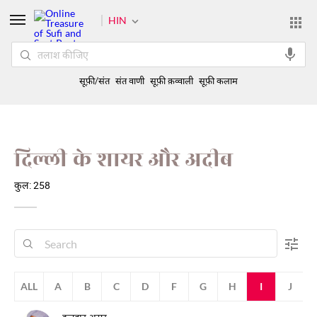
HIN
सूफ़ी/संत
संत वाणी
सूफ़ी क़व्वाली
सूफ़ी कलाम
दिल्ली के शायर और अदीब
कुल: 258
ALL
A
B
C
D
F
G
H
I
J