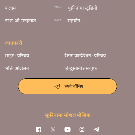
कलाम
सूफ़ीनामा स्टूडियो
2087
ना'त-ओ-मनक़बत
सहयोग
6396
जानकारी
साइट : परिचय
रेख़्ता फ़ाउंडेशन : परिचय
भक्ति आंदोलन
हिन्दुस्तानी तसव्वुफ़
संपर्क कीजिए
सूफ़ीनामा सोशल मीडिया