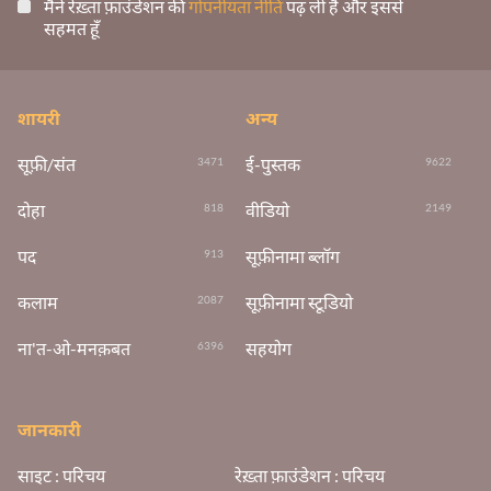
मैंने रेख़्ता फ़ाउंडेशन की
गोपनीयता नीति
पढ़ ली है और इससे
सहमत हूँ
शायरी
अन्य
सूफ़ी/संत
ई-पुस्तक
3471
9622
दोहा
वीडियो
818
2149
पद
सूफ़ीनामा ब्लॉग
913
कलाम
सूफ़ीनामा स्टूडियो
2087
ना'त-ओ-मनक़बत
सहयोग
6396
जानकारी
साइट : परिचय
रेख़्ता फ़ाउंडेशन : परिचय