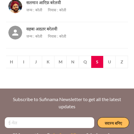
सलमान आरिफ़ बरेलवी
जन्म :
बरेली
निवास :
बरेली
सहबा अख़्तर बरेलवी
जन्म :
बरेली
निवास :
बरेली
G
H
I
J
K
M
N
Q
S
U
Z
Subscribe to Sufinama Newsletter to get all the latest
updates