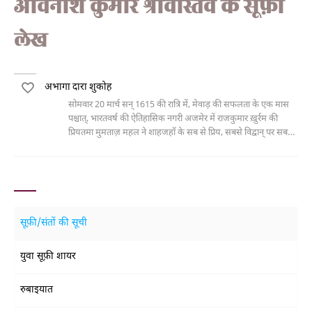
अविनाश कुमार श्रीवास्तव के सूफ़ी
लेख
अभागा दारा शुकोह
सोमवार 20 मार्च सन् 1615 की रात्रि में, मेवाड़ की सफलता के एक मास
पश्चात्, भारतवर्ष की ऐतिहासिक नगरी अजमेर में राजकुमार ख़ुर्रम की
प्रियतमा मुमताज़ महल ने शाहजहाँ के सब से प्रिय, सबसे विद्वान् पर सबसे
अभागे पुत्र द्वारा शुकोह को जन्म दिया। बाबा का दिया
सूफ़ी/संतों की सूची
युवा सूफ़ी शायर
रुबाइयात