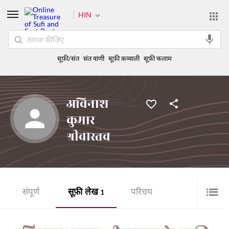
HIN
सूफ़ी/संत
संत वाणी
सूफ़ी क़व्वाली
सूफ़ी कलाम
अविनाश
कुमार
श्रीवास्तव
संपूर्ण
सूफ़ी लेख
परिचय
1