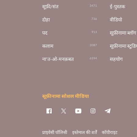
सूफ़ी/संत
ई-पुस्तक
3471
दोहा
वीडियो
736
पद
सूफ़ीनामा ब्लॉग
913
कलाम
सूफ़ीनामा स्टूडि
2087
ना'त-ओ-मनक़बत
सहयोग
6394
सूफ़ीनामा सोशल मीडिया
प्राइवेसी पॉलिसी
इस्तेमाल की शर्तें
कॉपीराइट