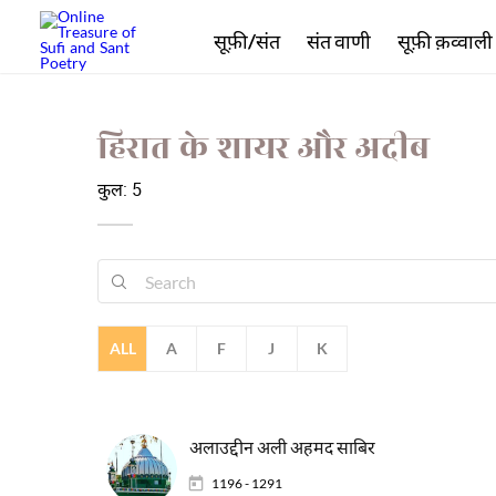
सूफ़ी/संत
संत वाणी
सूफ़ी क़व्वाली
हिरात के शायर और अदीब
कुल: 5
ALL
A
F
J
K
अलाउद्दीन अली अहमद साबिर
1196 - 1291