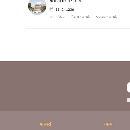
1142 - 1236
जन्म :
हिरात
निवास :
अजमेर
Shrine :
अजमेर
शायरी
अन्य