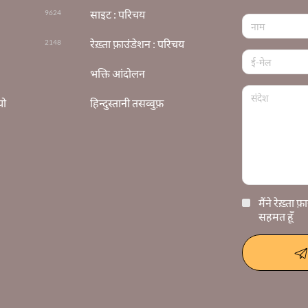
साइट : परिचय
9624
रेख़्ता फ़ाउंडेशन : परिचय
2148
भक्ति आंदोलन
यो
हिन्दुस्तानी तसव्वुफ़
मैंने रेख़्ता 
सहमत हूँ