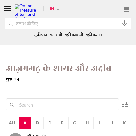
HIN
सूफ़ी/संत
संत वाणी
सूफ़ी क़व्वाली
सूफ़ी कलाम
आज़मगढ़ के शायर और अदीब
कुल: 24
ALL
A
B
D
F
G
H
I
J
K