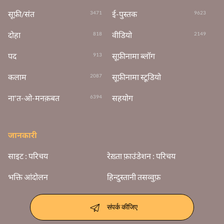
सूफ़ी/संत
ई-पुस्तक
3471
9623
दोहा
वीडियो
818
2149
पद
सूफ़ीनामा ब्लॉग
913
कलाम
सूफ़ीनामा स्टूडियो
2087
ना'त-ओ-मनक़बत
सहयोग
6394
जानकारी
साइट : परिचय
रेख़्ता फ़ाउंडेशन : परिचय
भक्ति आंदोलन
हिन्दुस्तानी तसव्वुफ़
संपर्क कीजिए